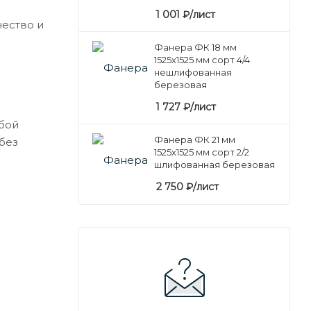
1 001
₽
/лист
ество и
Фанера ФК 18 мм
1525х1525 мм сорт 4/4
нешлифованная
березовая
1 727
₽
/лист
бой
Фанера ФК 21 мм
без
1525х1525 мм сорт 2/2
шлифованная березовая
2 750
₽
/лист