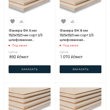
Фанера ФК 6 мм
Фанера ФК 8 мм
1525х1525 мм сорт 2/3
1525х1525 мм сорт 2/3
шлифованная
шлифованная
березовая
березовая
Под заказ
Под заказ
Цена:
Цена:
892
₽
/лист
1 070
₽
/лист
ЗАКАЗАТЬ
ЗАКАЗАТЬ