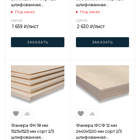
шлифованная
шлифованная
березовая
березовая
Под заказ
Под заказ
Цена:
Цена:
1 659
₽
/лист
2 630
₽
/лист
ЗАКАЗАТЬ
ЗАКАЗАТЬ
Фанера ФК 18 мм
Фанера ФСФ 12 мм
1525х1525 мм сорт 2/3
2440х1220 мм сорт 2/3
шлифованная
шлифованная