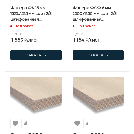
Фанера ФК 15 мм
Фанера ФСФ 6 мм
1525х1525 мм сорт 2/3
2500х1250 мм сорт 2/3
шлифованная
шлифованная
березовая
березовая
Под заказ
Под заказ
Цена:
Цена:
1 886
₽
/лист
1 184
₽
/лист
ЗАКАЗАТЬ
ЗАКАЗАТЬ