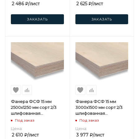
2 486
₽
/лист
2 625
₽
/лист
ЗАКАЗАТЬ
ЗАКАЗАТЬ
Фанера ФСФ 15 мм
Фанера ФСФ 15 мм
2500х1250 мм сорт 2/3
3000х1500 мм сорт 2/3
шлифованная
шлифованная
березовая
березовая
Под заказ
Под заказ
Цена:
Цена:
2 610
₽
/лист
3 977
₽
/лист