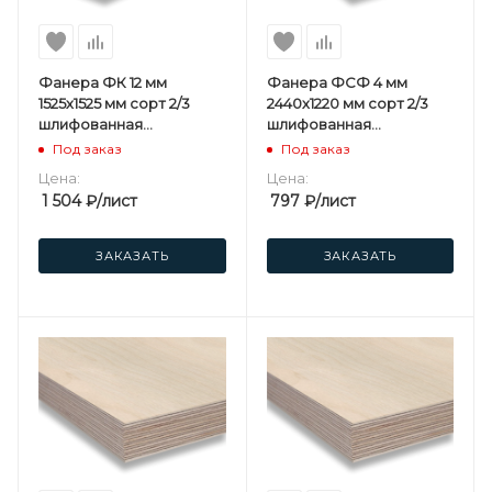
Фанера ФК 12 мм
Фанера ФСФ 4 мм
1525х1525 мм сорт 2/3
2440х1220 мм сорт 2/3
шлифованная
шлифованная
березовая
березовая
Под заказ
Под заказ
Цена:
Цена:
1 504
₽
/лист
797
₽
/лист
ЗАКАЗАТЬ
ЗАКАЗАТЬ