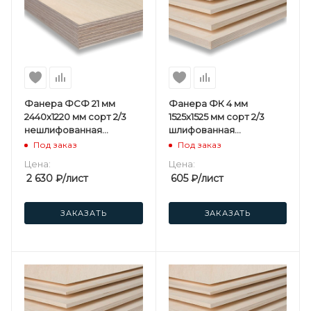
Фанера ФСФ 21 мм
Фанера ФК 4 мм
2440х1220 мм сорт 2/3
1525х1525 мм сорт 2/3
нешлифованная
шлифованная
хвойная
березовая
Под заказ
Под заказ
Цена:
Цена:
2 630
₽
/лист
605
₽
/лист
ЗАКАЗАТЬ
ЗАКАЗАТЬ