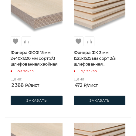
Фанера ФСФ 15 мм
Фанера ФК 3 мм
2440х1220 мм сорт 2/3
1525х1525 мм сорт 2/3
шлифованная хвойная
шлифованная
березовая
Под заказ
Под заказ
Цена:
Цена:
2 388
₽
/лист
472
₽
/лист
ЗАКАЗАТЬ
ЗАКАЗАТЬ