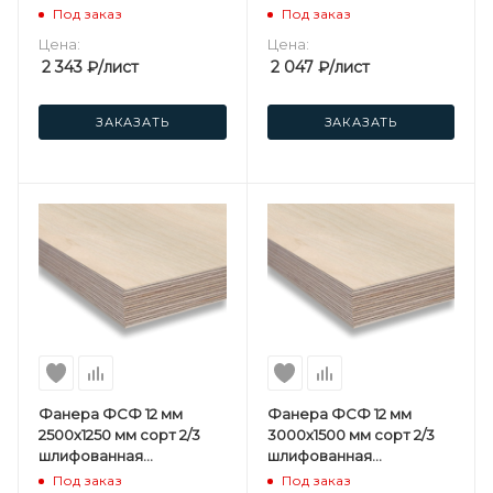
березовая
березовая
Под заказ
Под заказ
Цена:
Цена:
2 343
₽
/лист
2 047
₽
/лист
ЗАКАЗАТЬ
ЗАКАЗАТЬ
Фанера ФСФ 12 мм
Фанера ФСФ 12 мм
2500х1250 мм сорт 2/3
3000х1500 мм сорт 2/3
шлифованная
шлифованная
березовая
березовая
Под заказ
Под заказ