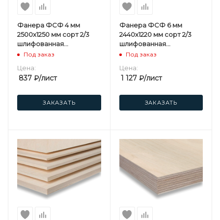
Фанера ФСФ 4 мм
Фанера ФСФ 6 мм
2500х1250 мм сорт 2/3
2440х1220 мм сорт 2/3
шлифованная
шлифованная
березовая
березовая
Под заказ
Под заказ
Цена:
Цена:
837
₽
/лист
1 127
₽
/лист
ЗАКАЗАТЬ
ЗАКАЗАТЬ