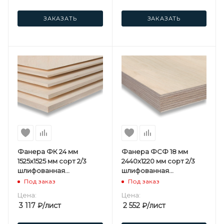
ЗАКАЗАТЬ
ЗАКАЗАТЬ
Фанера ФК 24 мм
Фанера ФСФ 18 мм
1525х1525 мм сорт 2/3
2440х1220 мм сорт 2/3
шлифованная
шлифованная
березовая
березовая
Под заказ
Под заказ
Цена:
Цена:
3 117
₽
/лист
2 552
₽
/лист