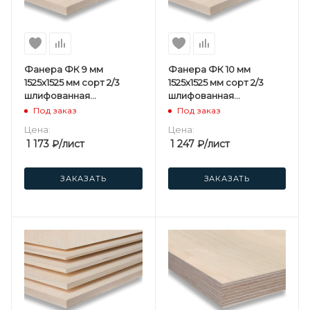
Фанера ФК 9 мм
Фанера ФК 10 мм
1525х1525 мм сорт 2/3
1525х1525 мм сорт 2/3
шлифованная
шлифованная
березовая
березовая
Под заказ
Под заказ
Цена:
Цена:
1 173
₽
/лист
1 247
₽
/лист
ЗАКАЗАТЬ
ЗАКАЗАТЬ