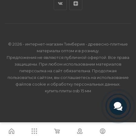
© 2026 - интернет-магазин Тимберия - древесно-плитные
материалы оптом и в розницу.
Предложения не являются публичной офертой. Все права
защищены. При любом использовании материалов
гиперссылка на сайт обязательна. Продолжая
пользоваться сайтом, вы соглашаетесь на использование
файлов cookie и
обработку персональных данных
.
купить плиты osb 15 мм
Телефон
Telegram
Я согласен
Мы используем файлы cookie.
Подробнее