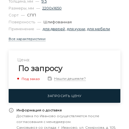
Толщина, мм
—
9.5
Размеры, мм
—
2200х1650
Сорт
—
СПП
Поверхность
—
Шлифованная
Применение
—
для дверей
,
для кухни
,
для мебели
Все характеристики
Цена:
По запросу
Нашли дешевле?
Под заказ
ЗАПРОСИТЬ ЦЕНУ
Информация о доставке
Доставка по Иваново осуществляется после
согласования с менеджером.
Самовывоз со склада: г. Иваново, ул. Смирнова, д. 105,