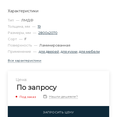
Характеристики
Тип
—
ЛМДФ
Толщина, мм
—
19
Размеры, мм
—
2800х2070
Сорт
—
F
Поверхность
—
Ламинированная
Применение
—
для дверей
,
для кухни
,
для мебели
Все характеристики
Цена:
По запросу
Нашли дешевле?
Под заказ
ЗАПРОСИТЬ ЦЕНУ