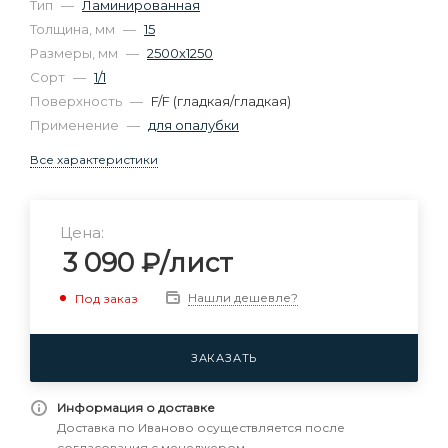
Тип
—
Ламинированная
Толщина, мм
—
15
Размеры, мм
—
2500х1250
Сорт
—
1/1
Поверхность
—
F/F (гладкая/гладкая)
Применение
—
для опалубки
Все характеристики
Цена:
3 090
₽
/лист
Нашли дешевле?
Под заказ
ЗАКАЗАТЬ
Информация о доставке
Доставка по Иваново осуществляется после
согласования с менеджером.