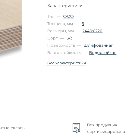
Характеристики
Тип
—
ФСФ
Толщина, мм
—
5
Размеры, мм
—
2440х1220
Сорт
—
3/3
Поверхность
—
Шлифованная
Влагостойкость
—
Водостойкая
Все характеристики
Вся продукция
ытые склады
сертифицирована