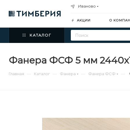
Иваново
АКЦИИ
О КОМПА
КАТАЛОГ
Фанера ФСФ 5 мм 2440х1
—
—
—
—
Главная
Каталог
Фанера
Фанера ФСФ