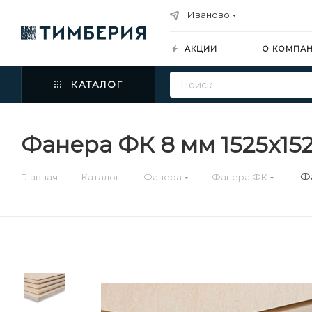
Иваново
АКЦИИ
О КОМПА
КАТАЛОГ
Фанера ФК 8 мм 1525х15
Ф
—
—
—
—
Главная
Каталог
Фанера
Фанера ФК