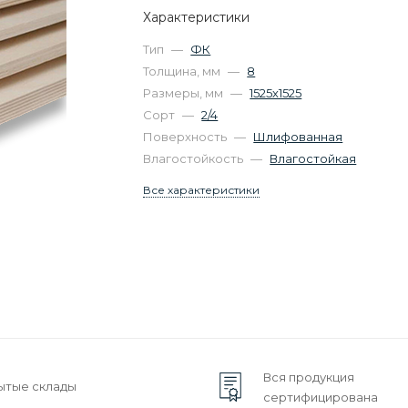
Характеристики
Тип
—
ФК
Толщина, мм
—
8
Размеры, мм
—
1525х1525
Сорт
—
2/4
Поверхность
—
Шлифованная
Влагостойкость
—
Влагостойкая
Все характеристики
Вся продукция
ытые склады
сертифицирована